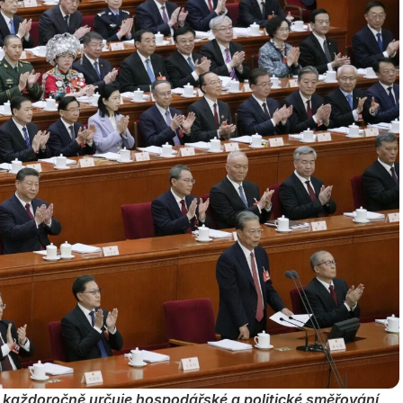
 každoročně určuje hospodářské a politické směřování