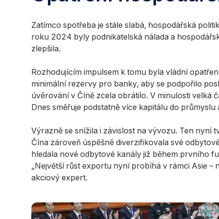
Zatímco spotřeba je stále slabá, hospodářská politik
roku 2024 byly podnikatelská nálada a hospodářská
zlepšila.
Rozhodujícím impulsem k tomu byla vládní opatřen
minimální rezervy pro banky, aby se podpořilo pos
úvěrování v Číně zcela obrátilo. V minulosti velká 
Dnes směřuje podstatně více kapitálu do průmyslu a 
Výrazně se snížila i závislost na vývozu. Ten nyn
Čína zároveň úspěšně diverzifikovala své odbyto
hledala nové odbytové kanály již během prvního 
„Největší růst exportu nyní probíhá v rámci Asie – 
akciový expert.