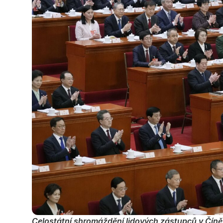
Celostátní shromáždění lidových zástupců v Číně