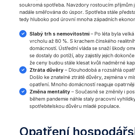
soukromá spotřeba. Navzdory rostoucím příjmům j
nadále směřována do úspor. Spotřeba stále předs
tedy hluboko pod úrovní mnoha západních ekono
Slabý trh s nemovitostmi
– Po léta byla velk
vrcholu až 80 %. S krachem čínského realitníh
domácností. Ústřední vláda se snaží škody omezi
se dostaly do potíží, aby zajistily jejich doko
že ceny budou stále klesat kvůli nadměrné kapac
Ztráta důvěry
– Dlouhodobá a rozsáhlá opatř
Došlo ke znatelné ztrátě důvěry, zejména v m
opatření. Mnoho domácností reaguje opatrněji
Změna mentality
– Současně se změnily i post
během pandemie náhle staly pracovní vyhlídky 
spotřebitelskou důvěru mladé populace.
Opatření hospodářsk