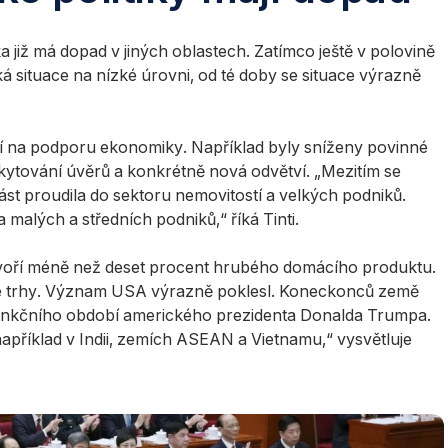
a již má dopad v jiných oblastech. Zatímco ještě v polovině
 situace na nízké úrovni, od té doby se situace výrazně
í na podporu ekonomiky. Například byly sníženy povinné
kytování úvěrů a konkrétně nová odvětví. „Mezitím se
část proudila do sektoru nemovitostí a velkých podniků.
malých a středních podniků,“ říká Tinti.
í tvoří méně než deset procent hrubého domácího produktu.
vé trhy. Význam USA výrazně poklesl. Koneckonců země
funkčního období amerického prezidenta Donalda Trumpa.
například v Indii, zemích ASEAN a Vietnamu,“ vysvětluje