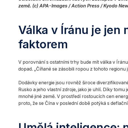
země. (c) APA-Images / Action Press / Kyodo Ne
Válka v Íránu je je
faktorem
V porovnání s ostatními trhy bude mít válka v Ír
dopad. „Číňané se zásobili ropou z tohoto regionu již
Dodávky energie jsou rovněž široce diverzifikovan
Rusko a jeho vlastní zdroje, jako je uhlí. Díky t
mnohé jiné země. V prostředí rostoucích cen energ
proto, že se Čína v poslední době potýká s deflačn
Umělá inteligence: n