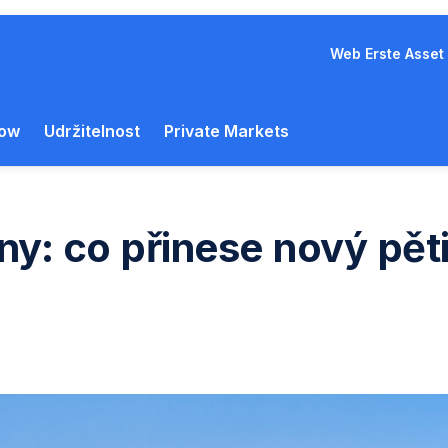
Web Erste Asse
how
Udržitelnost
Private Markets
ny: co přinese nový pěti