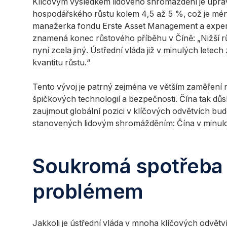
Klíčovým výsledkem lidového shromáždění je úpra
hospodářského růstu kolem 4,5 až 5 %, což je méně n
manažerka fondu Erste Asset Management a expertka
znamená konec růstového příběhu v Číně: „Nižší rů
nyní zcela jiný. Ústřední vláda již v minulých letec
kvantitu růstu.“
Tento vývoj je patrný zejména ve větším zaměření 
špičkových technologií a bezpečnosti. Čína tak důsle
zaujmout globální pozici v klíčových odvětvích bu
stanovených lidovým shromážděním: Čína v minulosti
Soukromá spotřeba 
problémem
Jakkoli je ústřední vláda v mnoha klíčových odvětv