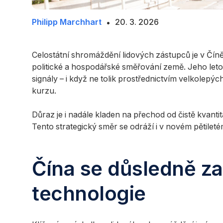
Philipp Marchhart
20. 3. 2026
2.
•
4.
2026
Celostátní shromáždění lidových zástupců je v Čín
politické a hospodářské směřování země. Jeho letoš
signály – i když ne tolik prostřednictvím velkolep
kurzu.
Důraz je i nadále kladen na přechod od čistě kvantita
Tento strategický směr se odráží i v novém pětileté
Čína se důsledně z
technologie