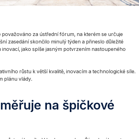
ě považováno za ústřední fórum, na kterém se určuje
ní zasedání skončilo minulý týden a přineslo důležité
ých inovací, jako spíše jasným potvrzením nastoupeného
tivního růstu k větší kvalitě, inovacím a technologické síle.
m plánu vlády.
aměřuje na špičkové