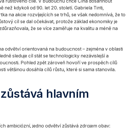
va růstového cíle. V budoucnu chce Čína dosáhnout
ež kdykoli od 90. let 20. století. Gabriela Tinti,
 na akcie rozvíjejících se trhů, se však nedomnívá, že to
stový cíl se dal očekávat, protože základ ekonomiky je
h zdůrazňovala, že se více zaměřuje na kvalitu a méně na
na odvětví orientovaná na budoucnost – zejména v oblasti
dně sleduje cíl stát se technologicky nezávislejší a
doucnosti. Pohled zpět zároveň hovoří ve prospěch cílů
 většinou dosáhla cílů růstu, které si sama stanovila.
zůstává hlavním
ích ambiciózní, jedno odvětví zůstává zdrojem obav: