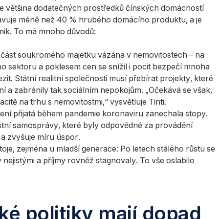
e většina dodatečných prostředků čínských domácností
tavuje méně než 40 % hrubého domácího produktu, a je
mik. To má mnoho důvodů:
á část soukromého majetku vázána v nemovitostech – na
o sektoru a poklesem cen se snížil i pocit bezpečí mnoha
t. Státní realitní společnosti musí přebírat projekty, které
nčení a zabránily tak sociálním nepokojům. „Očekává se však,
itě na trhu s nemovitostmi,“ vysvětluje Tinti.
ení přijatá během pandemie koronaviru zanechala stopy.
ístní samosprávy, které byly odpovědné za provádění
 a zvyšuje míru úspor.
oje, zejména u mladší generace: Po letech stálého růstu se
nejistými a příjmy rovněž stagnovaly. To vše oslabilo
é politiky mají dopad