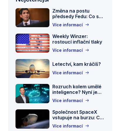
Změna na postu
předsedy Fedu: Co se
změní s Kevinem
Více informací
Warshem v čele?
Kevin
Weekly Winzer:
Warsh,
rostoucí inflační tlaky
nominee
for
Více informací
US
Symbolbild
Federal
zum
Letectví, kam kráčíš?
Reserve
Thema
Více informací
Chair,
Finanzpolitik,
testifies
Steuerpolitik,
during
Rozruch kolem umělé
Vermögen
a
inteligence? Nyní je
usw.
čas rozhodnout, kdo
Senate
in
Více informací
by z ní mohl mít
Banking
den
skutečný prospěch.
Committee
USA
Společnost SpaceX
hearing
vstupuje na burzu: Co
on
se skrývá za největším
Více informací
IPO v historii
his