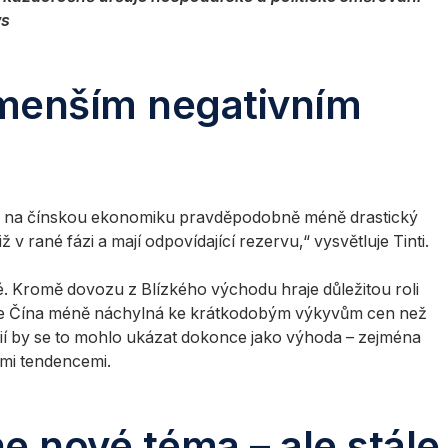
ws
n menším negativním
ánu na čínskou ekonomiku pravděpodobně méně drastický
 v rané fázi a mají odpovídající rezervu,“ vysvětluje Tinti.
é. Kromě dovozu z Blízkého východu hraje důležitou roli
omu je Čína méně náchylná ke krátkodobým výkyvům cen než
ií by se to mohlo ukázat dokonce jako výhoda – zejména
ími tendencemi.
e nové téma – ale stále