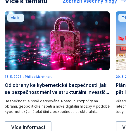
Více k tématu
Zobrazit všechny blogy
Od obrany ke kybernetické bezpečnosti: jak se bezpečn
Plán b
Akcie
Trhy
D
(
13. 5. 2026
1
•
Philipp Marchhart
20. 3. 20
i
c
.
Od obrany ke kybernetické bezpečnosti: jak
Plán b
6
g
)
.
se bezpečnost mění ve strukturální investiční
pětile
2
i
A
0
téma
2
t
Bezpečnost je nově definována. Rostoucí rozpočty na
d
Přestože
6
obranu, geopolitické napětí a nové digitální hrozby v podobě
letech p
a
o
kybernetických útoků činí z bezpečnosti strukturální
tedy i na
l
b
investiční téma. Přečtěte si náš nový příspěvek na blogu a
příspěvek
l
zjistěte, jakou roli v tom hraje kybernetická bezpečnost a co
e
zaměřuje
Od obrany ke kybernetické bezpečnosti: jak se bezp
Plá
Více informací
Víc
to znamená pro investory.
odvětví a
o
S