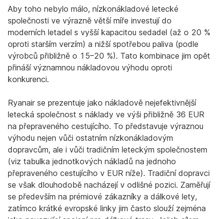
Aby toho nebylo málo, nízkonákladové letecké
společnosti ve výrazně větší míře investují do
moderních letadel s vyšší kapacitou sedadel (až o 20 %
oproti starším verzím) a nižší spotřebou paliva (podle
výrobců přibližně o 15–20 %). Tato kombinace jim opět
přináší významnou nákladovou výhodu oproti
konkurenci.
Ryanair se prezentuje jako nákladově nejefektivnější
letecká společnost s náklady ve výši přibližně 36 EUR
na přepraveného cestujícího. To představuje výraznou
výhodu nejen vůči ostatním nízkonákladovým
dopravcům, ale i vůči tradičním leteckým společnostem
(viz tabulka jednotkových nákladů na jednoho
přepraveného cestujícího v EUR níže). Tradiční dopravci
se však dlouhodobě nacházejí v odlišné pozici. Zaměřují
se především na prémiové zákazníky a dálkové lety,
zatímco krátké evropské linky jim často slouží zejména