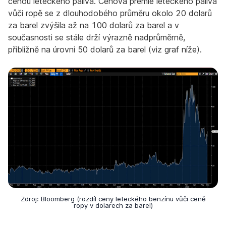
cenou leteckého paliva. Cenová prémie leteckého paliva
vůči ropě se z dlouhodobého průměru okolo 20 dolarů
za barel zvýšila až na 100 dolarů za barel a v
současnosti se stále drží výrazně nadprůměrně,
přibližně na úrovni 50 dolarů za barel (viz graf níže).
Zdroj: Bloomberg (rozdíl ceny leteckého benzínu vůči ceně
ropy v dolarech za barel)