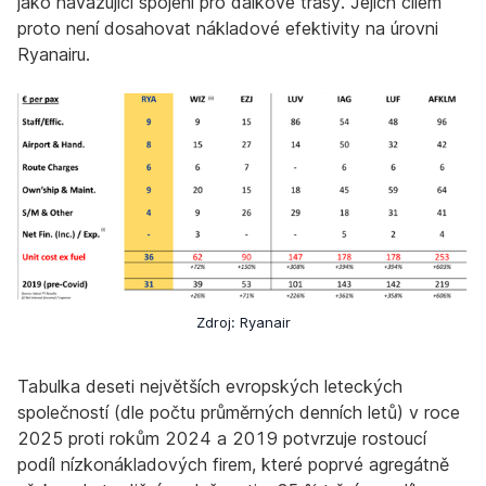
jako navazující spojení pro dálkové trasy. Jejich cílem
proto není dosahovat nákladové efektivity na úrovni
Ryanairu.
Zdroj: Ryanair
Tabulka deseti největších evropských leteckých
společností (dle počtu průměrných denních letů) v roce
2025 proti rokům 2024 a 2019 potvrzuje rostoucí
podíl nízkonákladových firem, které poprvé agregátně