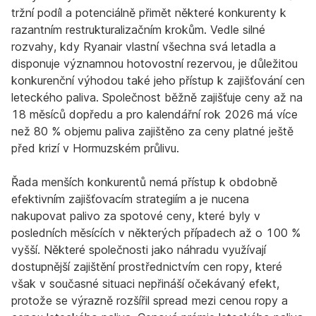
tržní podíl a potenciálně přimět některé konkurenty k
razantním restrukturalizačním krokům. Vedle silné
rozvahy, kdy Ryanair vlastní všechna svá letadla a
disponuje významnou hotovostní rezervou, je důležitou
konkurenční výhodou také jeho přístup k zajišťování cen
leteckého paliva. Společnost běžně zajišťuje ceny až na
18 měsíců dopředu a pro kalendářní rok 2026 má více
než 80 % objemu paliva zajištěno za ceny platné ještě
před krizí v Hormuzském průlivu.
Řada menších konkurentů nemá přístup k obdobně
efektivním zajišťovacím strategiím a je nucena
nakupovat palivo za spotové ceny, které byly v
posledních měsících v některých případech až o 100 %
vyšší. Některé společnosti jako náhradu využívají
dostupnější zajištění prostřednictvím cen ropy, které
však v současné situaci nepřináší očekávaný efekt,
protože se výrazně rozšířil spread mezi cenou ropy a