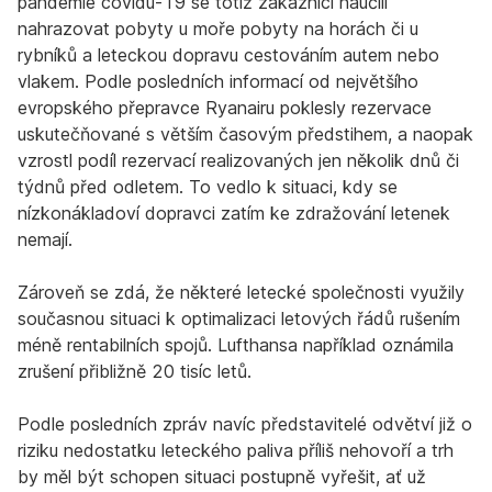
pandemie covidu-19 se totiž zákazníci naučili
nahrazovat pobyty u moře pobyty na horách či u
rybníků a leteckou dopravu cestováním autem nebo
vlakem. Podle posledních informací od největšího
evropského přepravce Ryanairu poklesly rezervace
uskutečňované s větším časovým předstihem, a naopak
vzrostl podíl rezervací realizovaných jen několik dnů či
týdnů před odletem. To vedlo k situaci, kdy se
nízkonákladoví dopravci zatím ke zdražování letenek
nemají.
Zároveň se zdá, že některé letecké společnosti využily
současnou situaci k optimalizaci letových řádů rušením
méně rentabilních spojů. Lufthansa například oznámila
zrušení přibližně 20 tisíc letů.
Podle posledních zpráv navíc představitelé odvětví již o
riziku nedostatku leteckého paliva příliš nehovoří a trh
by měl být schopen situaci postupně vyřešit, ať už