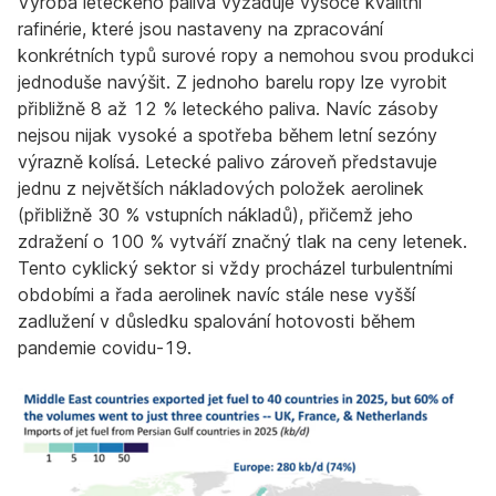
Výroba leteckého paliva vyžaduje vysoce kvalitní
rafinérie, které jsou nastaveny na zpracování
konkrétních typů surové ropy a nemohou svou produkci
jednoduše navýšit. Z jednoho barelu ropy lze vyrobit
přibližně 8 až 12 % leteckého paliva. Navíc zásoby
nejsou nijak vysoké a spotřeba během letní sezóny
výrazně kolísá. Letecké palivo zároveň představuje
jednu z největších nákladových položek aerolinek
(přibližně 30 % vstupních nákladů), přičemž jeho
zdražení o 100 % vytváří značný tlak na ceny letenek.
Tento cyklický sektor si vždy procházel turbulentními
obdobími a řada aerolinek navíc stále nese vyšší
zadlužení v důsledku spalování hotovosti během
pandemie covidu-19.