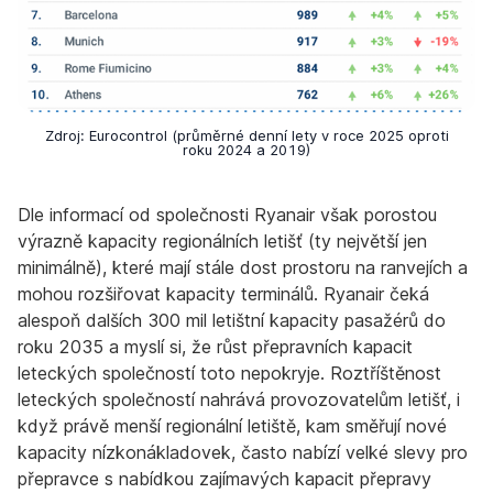
Zdroj: Eurocontrol (průměrné denní lety v roce 2025 oproti
roku 2024 a 2019)
Dle informací od společnosti Ryanair však porostou
výrazně kapacity regionálních letišť (ty největší jen
minimálně), které mají stále dost prostoru na ranvejích a
mohou rozšiřovat kapacity terminálů. Ryanair čeká
alespoň dalších 300 mil letištní kapacity pasažérů do
roku 2035 a myslí si, že růst přepravních kapacit
leteckých společností toto nepokryje. Roztříštěnost
leteckých společností nahrává provozovatelům letišť, i
když právě menší regionální letiště, kam směřují nové
kapacity nízkonákladovek, často nabízí velké slevy pro
přepravce s nabídkou zajímavých kapacit přepravy