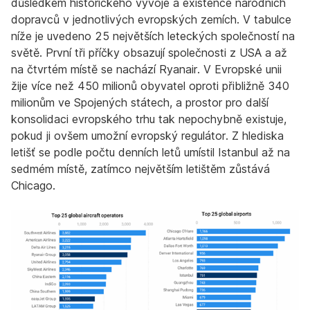
důsledkem historického vývoje a existence národních
dopravců v jednotlivých evropských zemích. V tabulce
níže je uvedeno 25 největších leteckých společností na
světě. První tři příčky obsazují společnosti z USA a až
na čtvrtém místě se nachází Ryanair. V Evropské unii
žije více než 450 milionů obyvatel oproti přibližně 340
milionům ve Spojených státech, a prostor pro další
konsolidaci evropského trhu tak nepochybně existuje,
pokud ji ovšem umožní evropský regulátor. Z hlediska
letišť se podle počtu denních letů umístil Istanbul až na
sedmém místě, zatímco největším letištěm zůstává
Chicago.