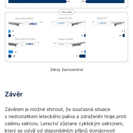
Zdroj: Eurocontrol
Závěr
Závěrem je možné shrnout, že současná situace
s nedostatkem leteckého paliva a zdražením hraje proti
celému sektoru. Letectví zůstane cyklickým sektorem,
který se odvíjí od disponibilních příjmů domácností