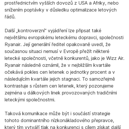
prostřednictvím vyšších dovozů z USA a Afriky, nebo
snížením poptávky v důsledku optimalizace letových
řádů.
Další „kontroverzní“ vyjádření lze připsat také
největšímu evropskému leteckému dopravci, společnosti
Ryanair. Její generální ředitel opakovaně uvedl, že
současnou situaci nemusí v Evropě přežít některé
letecké společnosti, včetně konkurentů, jako je Wizz Air.
Ryanair následně oznámil, že v nejbližším kvartále
očekává pokles cen letenek o jednotky procent a v
následujícím kvartále jejich stagnaci. To samozřejmě
kontrastuje s růstem cen letenek, který pozorujeme
zejména u dálkových linek provozovaných tradičními
leteckými společnostmi.
Taková komunikace může být i součástí strategie
tohoto dominantního nízkonákladového přepravce,
který tím vytváří tlak na konkurenci s cílem získat další