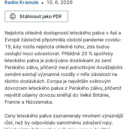
Radim Kramule
10. 6. 2026
10.
•
6.
Stáhnout jako PDF
2026
Nejistota ohledně dostupnosti leteckého paliva v Asii a
Evropě částečně připomněla období pandemie covidu-
19, kdy rostla nejistota ohledně toho, zda budou
cestující moci odcestovat. Přibližně 20 % spotřeby
leteckého paliva je pokrýváno dodávkami ze zemí
Perského zálivu, přičemž mezi jednotlivými dovážejícími
zeměmi existují významné rozdíly v míře závislosti na
těchto dodávkách. Evropa je největším světovým
dovozcem leteckého paliva z Perského zálivu, přičemž
největší objemy dovozu směřují do Velké Británie,
Francie a Nizozemska.
Ceny leteckého paliva zaznamenaly mnohem výraznější
růst, než by odpovídalo samotnému zdražení ropy.