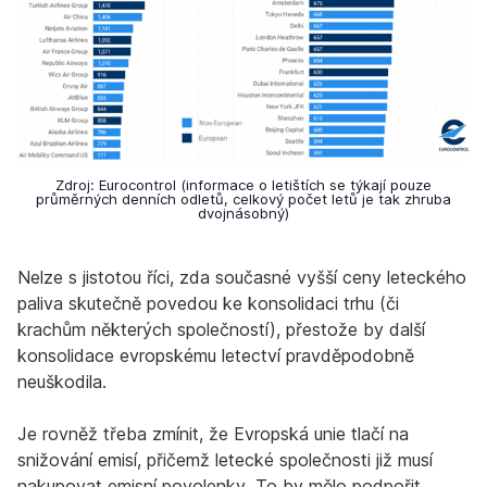
Zdroj: Eurocontrol (informace o letištích se týkají pouze
průměrných denních odletů, celkový počet letů je tak zhruba
dvojnásobný)
Nelze s jistotou říci, zda současné vyšší ceny leteckého
paliva skutečně povedou ke konsolidaci trhu (či
krachům některých společností), přestože by další
konsolidace evropskému letectví pravděpodobně
neuškodila.
Je rovněž třeba zmínit, že Evropská unie tlačí na
snižování emisí, přičemž letecké společnosti již musí
nakupovat emisní povolenky. To by mělo podpořit