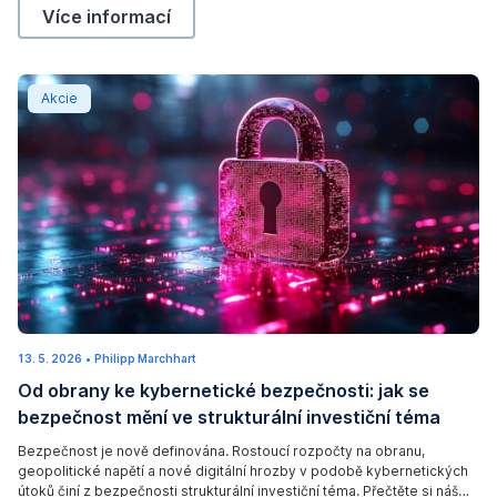
Rozruch kolem umělé inteligence? Nyní je čas rozho
Více informací
Od obrany ke kybernetické bezpečnosti: jak se bezpečn
Akcie
D
13. 5. 2026
1
•
Philipp Marchhart
i
.
Od obrany ke kybernetické bezpečnosti: jak se
6
g
.
bezpečnost mění ve strukturální investiční téma
2
i
0
2
t
Bezpečnost je nově definována. Rostoucí rozpočty na obranu,
6
geopolitické napětí a nové digitální hrozby v podobě kybernetických
a
útoků činí z bezpečnosti strukturální investiční téma. Přečtěte si náš