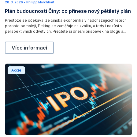
20. 3. 2026
2
•
Philipp Marchhart
c
.
Plán budoucnosti Číny: co přinese nový pětiletý plán
4
)
.
2
A
Přestože se očekává, že čínská ekonomika v nadcházejících letech
0
poroste pomaleji, Peking se zaměřuje na kvalitu, a tedy i na růst v
2
d
6
perspektivních odvětvích. Přečtěte si dnešní příspěvek na blogu a
o
zjistěte, proč se nový pětiletý plán zaměřuje na inovace, technologie a
b
klíčová strategická odvětví a jaké příležitosti to představuje pro
Plán budoucnosti Číny: co přinese nový pětiletý plán
Více informací
investory.
e
S
t
Po silném roce IPO by letos mohlo následovat ještě ví
Akcie
o
c
k