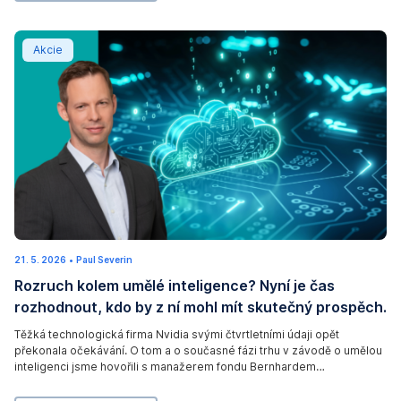
Rozruch kolem umělé inteligence? Nyní je čas rozhodno
Akcie
21. 5. 2026
1
•
Paul Severin
.
Rozruch kolem umělé inteligence? Nyní je čas
6
.
rozhodnout, kdo by z ní mohl mít skutečný prospěch.
2
0
2
Těžká technologická firma Nvidia svými čtvrtletními údaji opět
6
překonala očekávání. O tom a o současné fázi trhu v závodě o umělou
inteligenci jsme hovořili s manažerem fondu Bernhardem
Ruttenstorferem.