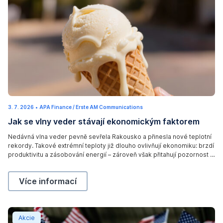
3. 7. 2026
3
•
APA Finance / Erste AM Communications
.
Jak se vlny veder stávají ekonomickým faktorem
7
.
2
Nedávná vlna veder pevně sevřela Rakousko a přinesla nové teplotní
0
rekordy. Takové extrémní teploty již dlouho ovlivňují ekonomiku: brzdí
2
6
produktivitu a zásobování energií – zároveň však přitahují pozornost k
firmám, které vyvíjejí řešení v oblasti energetiky a chlazení. Více se o
tom dočtete v dnešním příspěvku na blogu.
Jak se vlny veder stávají ekonomickým faktorem,
Více informací
Americká ekonomika: Růst je silný, ale nálada by mohla
Akcie