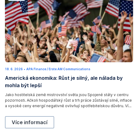
18. 6. 2026
1
•
APA Finance / Erste AM Communications
8
Americká ekonomika: Růst je silný, ale nálada by
.
6
mohla být lepší
.
2
0
Jako hostitelská země mistrovství světa jsou Spojené státy v centru
2
pozornosti. Ačkoli hospodářský růst a trh práce zůstávají silné, inflace
6
a vysoké ceny energií negativně ovlivňují spotřebitelskou důvěru. Více
informací o nejnovějších ekonomických údajích z hostitelských zemí
mistrovství světa najdete v našem novém příspěvku na blogu.
Americká ekonomika: Růst je silný, ale nálada by moh
Více informací