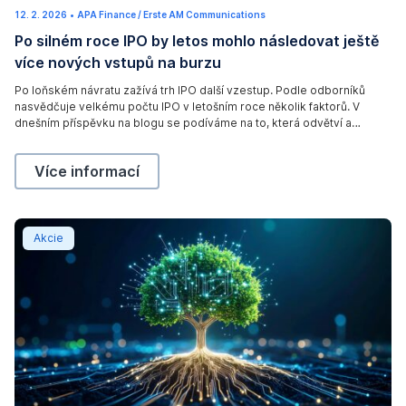
(
12. 2. 2026
1
•
APA Finance / Erste AM Communications
c
9
Po silném roce IPO by letos mohlo následovat ještě
.
)
2
více nových vstupů na burzu
.
A
2
0
d
Po loňském návratu zažívá trh IPO další vzestup. Podle odborníků
2
nasvědčuje velkému počtu IPO v letošním roce několik faktorů. V
6
o
dnešním příspěvku na blogu se podíváme na to, která odvětví a
b
společnosti by se mohly v roce 2026 vrhnout na obchodní parket.
e
Po silném roce IPO by letos mohlo následovat ještě
Více informací
S
t
o
Hlad po energii a energetická transformace: co mají e
Akcie
c
k