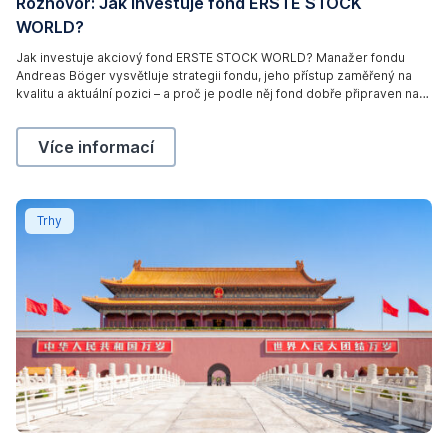
Rozhovor: Jak investuje fond ERSTE STOCK
.
5
WORLD?
.
2
0
Jak investuje akciový fond ERSTE STOCK WORLD? Manažer fondu
2
Andreas Böger vysvětluje strategii fondu, jeho přístup zaměřený na
6
kvalitu a aktuální pozici – a proč je podle něj fond dobře připraven na
volatilní tržní podmínky.
Rozhovor: Jak investuje fond ERSTE STOCK WORLD
Více informací
Plán budoucnosti Číny: co přinese nový pětiletý plán
Trhy
(