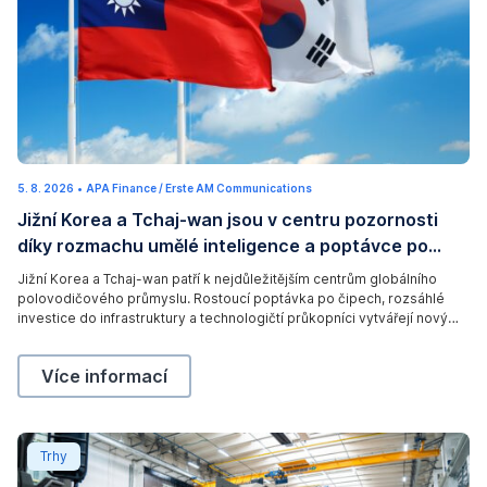
(
5. 8. 2026
5
•
APA Finance / Erste AM Communications
c
.
Jižní Korea a Tchaj-wan jsou v centru pozornosti
8
)
.
díky rozmachu umělé inteligence a poptávce po
2
A
0
čipech
2
d
Jižní Korea a Tchaj-wan patří k nejdůležitějším centrům globálního
6
polovodičového průmyslu. Rostoucí poptávka po čipech, rozsáhlé
o
investice do infrastruktury a technologičtí průkopníci vytvářejí nový
b
impuls – a otevírají atraktivní příležitosti pro investory.
e
Jižní Korea a Tchaj-wan jsou v centru pozornosti d
Více informací
S
t
o
Jak se daří firmám v obranném průmyslu?
Trhy
c