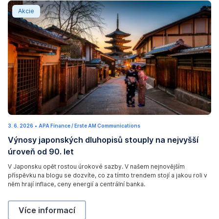
Výnosy japonských dluhopisů stouply na nejvyšší úrove
Akcie
3. 6. 2026
1
•
APA Finance / Erste AM Communications
2
Výnosy japonských dluhopisů stouply na nejvyšší
.
6
úroveň od 90. let
.
2
0
V Japonsku opět rostou úrokové sazby. V našem nejnovějším
2
příspěvku na blogu se dozvíte, co za tímto trendem stojí a jakou roli v
6
něm hrají inflace, ceny energií a centrální banka.
Výnosy japonských dluhopisů stouply na nejvyšší úr
Více informací