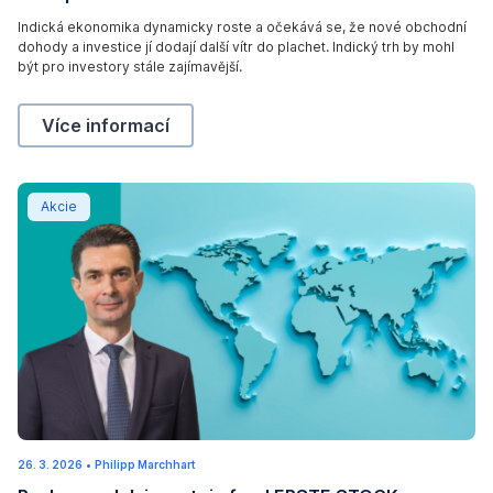
W
2
0
i
Indická ekonomika dynamicky roste a očekává se, že nové obchodní
2
dohody a investice jí dodají další vítr do plachet. Indický trh by mohl
6
n
být pro investory stále zajímavější.
d
m
Indie je i nadále na dobré cestě k růstu a uzavírá no
Více informací
i
l
l
Rozhovor: Jak investuje fond ERSTE STOCK WORLD?
Akcie
N
e
w
E
n
e
r
g
y
26. 3. 2026
1
•
Philipp Marchhart
5