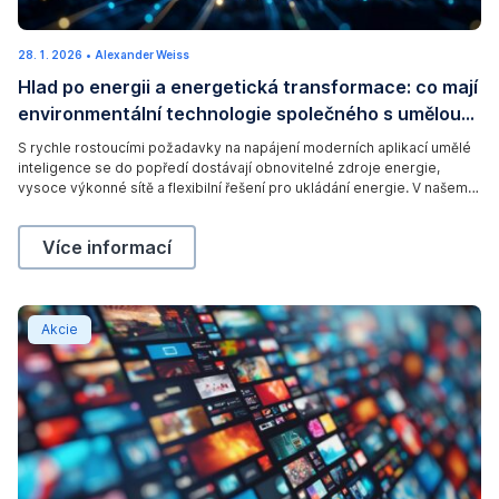
(
28. 1. 2026
2
•
Alexander Weiss
c
.
Hlad po energii a energetická transformace: co mají
4
)
.
environmentální technologie společného s umělou
2
A
0
inteligencí
2
d
S rychle rostoucími požadavky na napájení moderních aplikací umělé
6
inteligence se do popředí dostávají obnovitelné zdroje energie,
o
vysoce výkonné sítě a flexibilní řešení pro ukládání energie. V našem
b
novém příspěvku na blogu si přečtěte, proč se otázka energie stává
e
rozhodujícím faktorem digitální budoucnosti.
Hlad po energii a energetická transformace: co maj
Více informací
S
t
o
Netflix vs. Paramount: kdo vyhraje cenový souboj?
Akcie
c
k