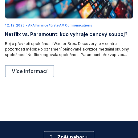
W
12. 12. 2025
1
•
APA Finance / Erste AM Communications
a
9
Netflix vs. Paramount: kdo vyhraje cenový souboj?
.
l
2
.
l
Boj o převzetí společnosti Warner Bros. Discovery je v centru
2
pozornosti médií: Po oznámení plánované akvizice mediální skupiny
0
o
2
společností Netflix reagovala společnost Paramount překvapivou
6
f
protinabídkou. Kdo zvítězí v boji mezi streamovacími a filmovými
c
společnostmi a co znamená tato válka nabídek pro investory? Více se
Netflix vs. Paramount: kdo vyhraje cenový souboj?,
Více informací
dozvíte v dnešním příspěvku na blogu.
o
l
o
r
f
u
l
s
t
Zpět nahoru