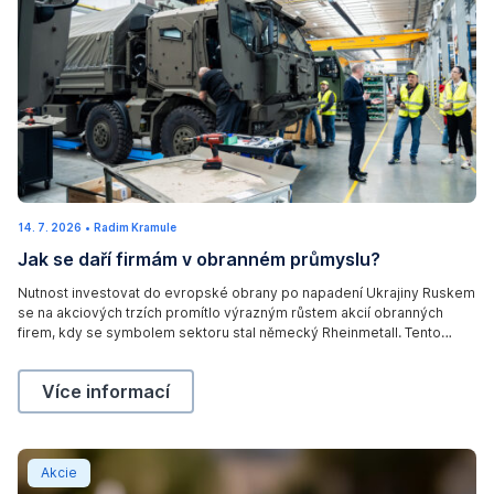
k
14. 7. 2026
2
•
Radim Kramule
0
Jak se daří firmám v obranném průmyslu?
.
7
.
Nutnost investovat do evropské obrany po napadení Ukrajiny Ruskem
2
se na akciových trzích promítlo výrazným růstem akcií obranných
0
2
firem, kdy se symbolem sektoru stal německý Rheinmetall. Tento
6
německý konglomerát vyrábí těžká obrněná vozidla (Pantery a Lynxe),
tanky (Leopardy), houfnice, velkorážovou munici, ale i systémy
Jak se daří firmám v obranném průmyslu?,
Více informací
protiletadlové obrany, elektronického boje anebo obranu proti
dronům (plus další komponenty a […]
Jak se vlny veder stávají ekonomickým faktorem
Akcie