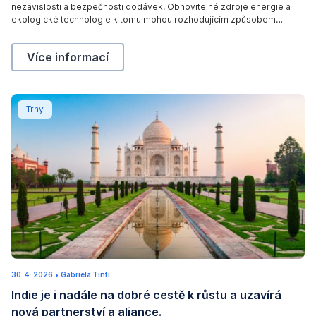
nezávislosti a bezpečnosti dodávek. Obnovitelné zdroje energie a
6
v
ekologické technologie k tomu mohou rozhodujícím způsobem
o
přispět. To se ukázalo i na jednom z nejdůležitějších průmyslových
l
setkání pro obnovitelné energie. Více se o tom dočtete v článku na
Energie, bezpečnost a poptávka po elektřině: proč 
Více informací
blogu manažera fondu Alexandra Weisse.
t
a
i
Indie je i nadále na dobré cestě k růstu a uzavírá nová 
Trhy
c
S
o
l
a
r
E
n
e
r
30. 4. 2026
1
•
Gabriela Tinti
g
5
Indie je i nadále na dobré cestě k růstu a uzavírá
.
y
5
nová partnerství a aliance.
.